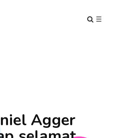
☰
niel Agger
ap selamat