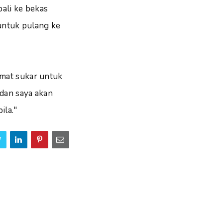
ali ke bekas
untuk pulang ke
amat sukar untuk
 dan saya akan
ila."